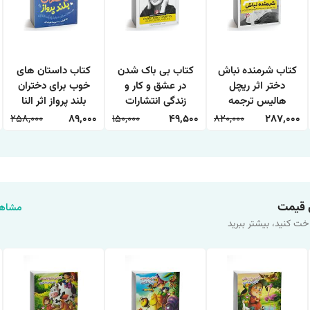
کتاب شرمنده نباش
کتاب بی باک شدن
کتاب داستان های
دختر اثر ریچل
در عشق و کار و
خوب برای دختران
هالیس ترجمه
زندگی انتشارات
بلند پرواز اثر النا
معصومه تاجمیری
یوشیتا
فاویلی ترجمه مهرسا
258,000
89,000
150,000
49,500
820,000
287,000
انتشارات یوشیتا
خورشیدی انتشارات
آزرمیدخت
 قیمت
مشاهد
خت کنید، بیشتر ببرید