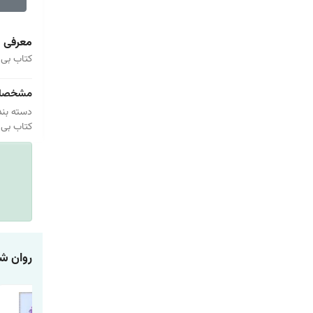
معرفی
کتاب بی 
مشخصا
دسته بند
کتاب بی 
روان ش