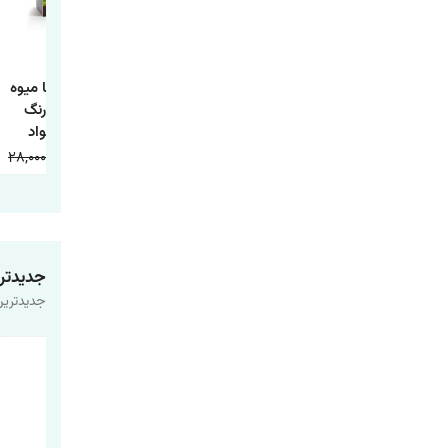
کتاب داستان تاج
کتاب داستان جوجه
کتاب آشنایی با میوه
ماهی و چها داستان
اردک زشت
ها همراه با رنگ
دیگر
آمیزی اثر جواد
واعظی انتشارات
28,000
9,000
20,000
9,000
20,000
9,000
اعتلای وطن
جدیدتر
جدیدترین