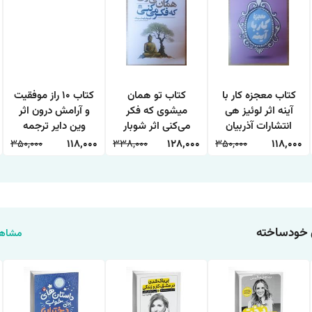
کتاب معجزه کار با
کتاب تو همان
کتاب 10 راز موفقیت
آینه اثر لوئیز هی
میشوی که فکر
و آرامش درون اثر
انتشارات آذربیان
می‌کنی اثر شوبار
وین دایر ترجمه
کومار سینگ
حمیده الهی نیا
350,000
118,000
338,000
128,000
350,000
118,000
انتشارات هاترا
انتشارات آراستگان
 خودساخته
مشاهد