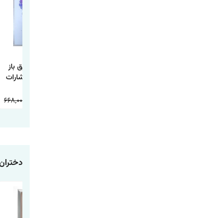
کتابی که آرزو می
کتاب یک اصل کاری
کتاب مغز رفیق باز
کنید والدینتان
اثر گری کلر و جی
اثر بن راین انتشارات
خوانده بودند اثر فلیپا
پاپاسان انتشارات
آذربیان
پری ترجمه طیبه
آراستگان
668,000
234,000
598,000
178,000
598,000
178,000
شیخی انتشارات
آراستگان
دختران