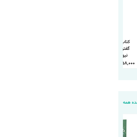
کتاب 250 راه نه
کتاب چطور حد و مرز
کتاب مسئله اسپینوزا
گفتن اثر سوزان
روابط خود را تعیین
اثر اروین د.یالوم
نیومن ترجمه
کنیم اثر آندری ندلکو
انتشارات آذربیان
معصومه فرجی
ترجمه فاطمه
1,120,000
388,000
240,000
84,000
458,000
158,000
انتشارات آزرمیدخت
محمدی انتشارات
یارنیک
ه همه