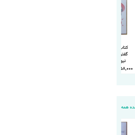
کتاب 250 راه نه
کتاب چطور حد و مرز
کتاب مسئله اسپینوزا
گفتن اثر سوزان
روابط خود را تعیین
اثر اروین د.یالوم
نیومن ترجمه
کنیم اثر آندری ندلکو
انتشارات آذربیان
معصومه فرجی
ترجمه فاطمه
1,120,000
388,000
240,000
84,000
458,000
158,000
انتشارات آزرمیدخت
محمدی انتشارات
یارنیک
ه همه