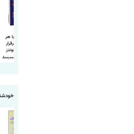
کتاب فرمول های
کتاب 8 قانون عشق
کتاب چگونه با هر
جذابیت و اجتماعی
اثر جی شتی انتشارات
کسی ارتباط برقرار
شدن اثر پاتریک
آذربیان
کنیم اثر لیل لوندز
کینگ انتشارات
ترجمه محسن
800,000
278,000
750,000
258,000
520,000
178,000
یوشیتا
شعبانی انتشارات
یوشیتا
خودشنا