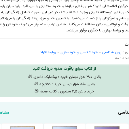
 معیارها و حدود مناسب، چطور باید در زندگی به اجرا درآورید و از آن مهم‌تر، با
یگران اعلامشان کنید؟ هر رابطه‌ای نیازها و حدود متفاوتی را می‌طلبد. باید میان رابط
یک رابطه‌ی دوستانه تفاوتی وجود داشته باشد، در غیر این صورت تعادل زندگی‌تان به
 نظم و تمرکزتان را از دست می‌دهید. با تعیین حد و مرز، زوائد زندگی‌تان را می‌زدائید 
قت و توانایی‌هایتان محافظت می‌کنید. به این ترتیب منظم‌تر می‌شوید، خودتان را عم
 و روابط بهتری با دیگران برقرار می‌کنید.
ت
ی :
روان شناسی
-
خودشناسی و خودسازی
-
روابط افراد
ه : 80
از کتاب سرای یاقوت هدیه دریافت کنید
بالای 300 هزار تومان خرید : بوکمارک فانتزی 🎁
بالای 850 هزار تومان خرید : دفترچه 🎁
خرید بالای 2,5 میلیون : کتاب هدیه 🎁
ناسی
مشاهد