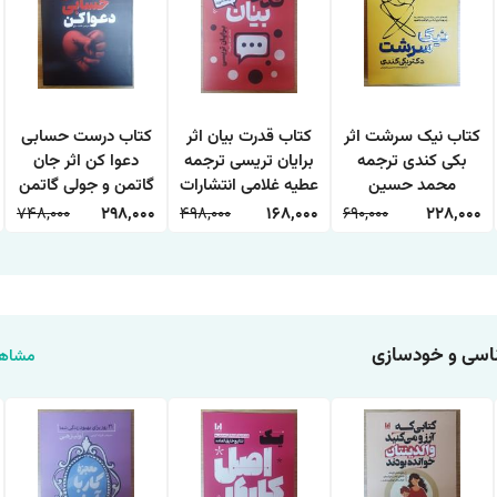
کتاب نیک سرشت اثر
کتاب قدرت بیان اثر
کتاب درست حسابی
بکی کندی ترجمه
برایان تریسی ترجمه
دعوا کن اثر جان
محمد حسین
عطیه غلامی انتشارات
گاتمن و جولی گاتمن
رحیمیان انتشارات
آذربیان
انتشارات آذربیان
748,000
298,000
498,000
168,000
690,000
228,000
آراستگان
سی و خودسازی
مشاهد