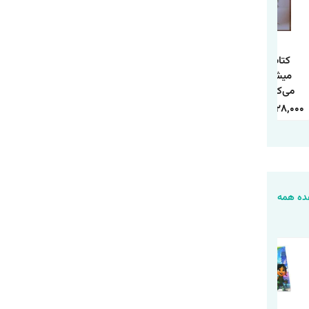
کتاب تو همان
کتاب 10 راز موفقیت
کتاب چطور حد و مرز
میشوی که فکر
و آرامش درون اثر
روابط خود را تعیین
می‌کنی اثر شوبار
وین دایر ترجمه
کنیم اثر آندری ندلکو
کومار سینگ
حمیده الهی نیا
ترجمه فاطمه
240,000
84,000
350,000
118,000
338,000
128,000
انتشارات هاترا
انتشارات آراستگان
محمدی انتشارات
یارنیک
ه همه