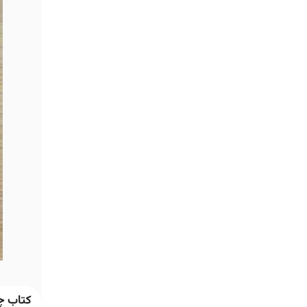
کتاب چط