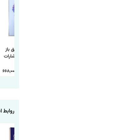
کتابی که آرزو می
کتاب یک اصل کاری
کتاب مغز رفیق باز
کنید والدینتان
اثر گری کلر و جی
اثر بن راین انتشارات
خوانده بودند اثر فلیپا
پاپاسان انتشارات
آذربیان
پری ترجمه طیبه
آراستگان
668,000
234,000
598,000
178,000
598,000
178,000
شیخی انتشارات
آراستگان
روابط اف