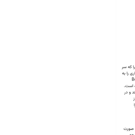
ا که سر
ی را به
 (Becoming a
ی شما نوشته شده است.
د و در
ز
ر صورت