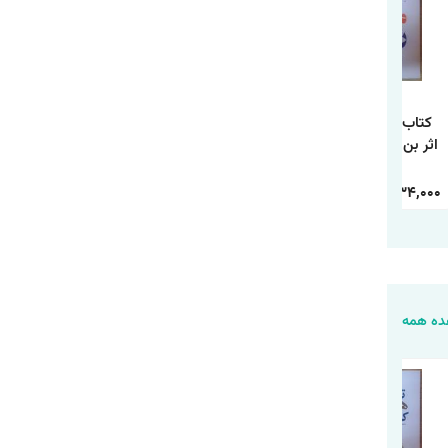
کتاب مغز رفیق باز
کتاب 250 راه نه
کتاب چطور حد و مرز
اثر بن راین انتشارات
گفتن اثر سوزان
روابط خود را تعیین
آذربیان
نیومن ترجمه
کنیم اثر آندری ندلکو
معصومه فرجی
ترجمه فاطمه
240,000
84,000
458,000
158,000
668,000
234,000
انتشارات آزرمیدخت
محمدی انتشارات
یارنیک
ه همه