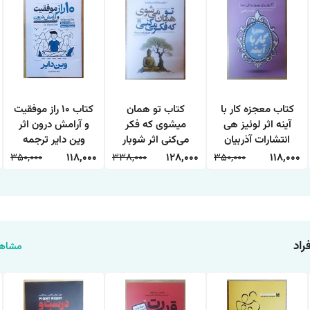
کتاب معجزه کار با
کتاب تو همان
کتاب 10 راز موفقیت
آینه اثر لوئیز هی
میشوی که فکر
و آرامش درون اثر
انتشارات آذربیان
می‌کنی اثر شوبار
وین دایر ترجمه
کومار سینگ
حمیده الهی نیا
350,000
118,000
338,000
128,000
350,000
118,000
انتشارات هاترا
انتشارات آراستگان
راد
مشاهد