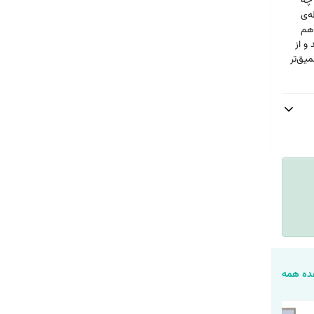
 چه
ه‌ی
 هم
و از
یق‌تر
ه همه