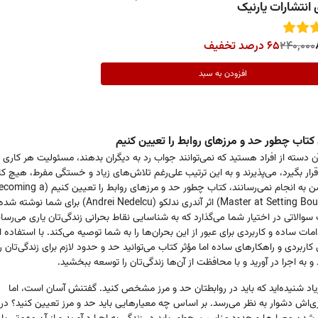
نتشارات یارنیک
240,000
65 درصد تخفیف
افزودن به سبد
ی کتاب چطور حد و مرزهای روابط را تعیین کنیم
ن دسته از افراد هستید که نمی‌توانند جواب رد به دیگران بدهند، مسئولیت هر کاری ر
ار بگیرد، می‌پذیرند و به این ترتیب علی‌رغم تلاش‌های زیاد و خستگی مفرط، هیچ کار
نحو احسن به انجام نمی‌رسانند، کتاب چطور حد و مرزهای روابط را تعیین کنیم
Master at Setting Boundaries) اثر آندری ندلکو (Andrei Nedelcu) برا
سوالاتی در اختیار شما می‌گذارد که به شناسایی نقاط بحرانی زندگی‌تان یاری می‌رسان
امات ساده و کاربردی برای عبور از این بحران‌ها را به شما توصیه می‌کند. با استفاده ا
کاربردی و راهکارهای ساده اما مؤثر کتاب می‌توانید حد و حدود لازم برای زندگی‌تان را
 به اجرا در آورید و با محافظت از آن‌ها زندگی‌تان را توسعه ببخشید.
 زیاد شنیده‌اید که باید در روابطتان حد و مرز مشخص کنید. گفتنش آسان است، اما
زی‌اش دشوار به نظر می‌رسد. بر اساس چه معیارهایی باید حد و مرز تعیین کنید؟ د