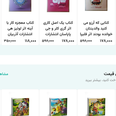
کتابی که آرزو می
کتاب یک اصل کاری
کتاب معجزه کار با
کنید والدینتان
اثر گری کلر و جی
آینه اثر لوئیز هی
خوانده بودند اثر فلیپا
پاپاسان انتشارات
انتشارات آذربیان
پری ترجمه طیبه
آراستگان
350,000
118,000
598,000
178,000
598,000
178,000
شیخی انتشارات
آراستگان
 قیمت
مشاهد
خت کنید، بیشتر ببرید