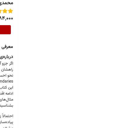
محمدی ا
84,000
معرفی
درباره‌
اگر جزو آ
راهشان قر
این کتاب 
ادامه اقد
مثال‌های 
بشناسید و
احتمالاً
پیاده‌سا