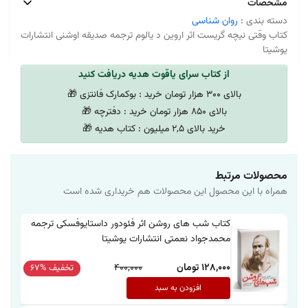
مشخصات
دسته بندی :
روان شناسی
کتاب وقتی نیچه گریست اثر اروین د یالوم ترجمه صدیقه اوشنی انتشارات
یوشیتا
از کتاب سرای یاقوت هدیه دریافت کنید
بالای 300 هزار تومان خرید : بوکمارک فانتزی 🎁
بالای 850 هزار تومان خرید : دفترچه 🎁
خرید بالای 2,5 میلیون : کتاب هدیه 🎁
محصولات مرتبط
همراه با این محصول این محصولات هم خریداری شده است
کتاب شب های روشن اثر فئودور داستایوفسکی ترجمه
محمدجواد نعمتی انتشارات یوشیتا
128,000 تومان
400,000
تخفیف %67
افزودن به سبد