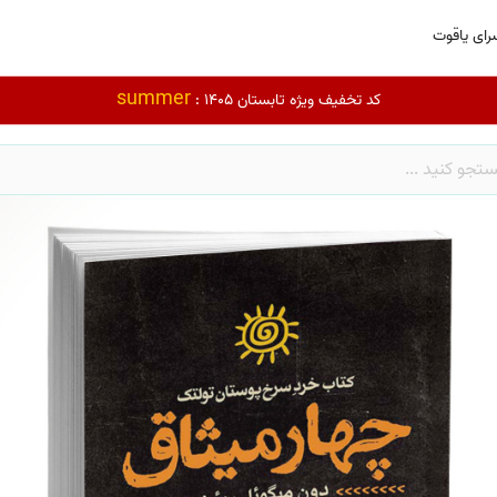
رای یاقوت
summer
کد تخفیف ویژه تابستان 1405 :