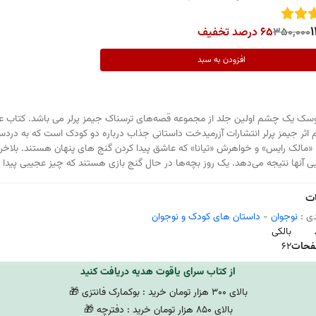
1
350,000
65 درصد تخفیف
افزودن به سبد
سک یک‌ چشم اولین جلد از مجموعه‌ قصه‌های ترسناک جیمز پرلر می باشد. کتاب 
ثر جیمز پرلر انتشارات آزرمیدخت داستانی جذاب درباره دو کودک است که به دردس
. «مالک رایس» و خواهرش «تیانا» که عاشق پیدا کردن‌ گنج های پنهان هستند. بلاخره
ی آنها نتیجه می‌دهد. یک روز بچه‌ها در حال گنج بازی هستند که چیز عجیبی پیدا م
ت
ی :
نوجوان
-
داستان های کودک و نوجوان
بالکی
فحات
62
از کتاب سرای یاقوت هدیه دریافت کنید
بالای 300 هزار تومان خرید : بوکمارک فانتزی 🎁
بالای 850 هزار تومان خرید : دفترچه 🎁