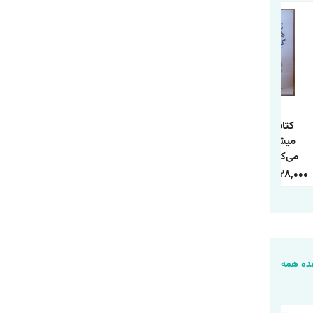
کتاب تو همان
کتاب 10 راز موفقیت
کتاب چطور حد و مرز
میشوی که فکر
و آرامش درون اثر
روابط خود را تعیین
می‌کنی اثر شوبار
وین دایر ترجمه
کنیم اثر آندری ندلکو
کومار سینگ
حمیده الهی نیا
ترجمه فاطمه
240,000
84,000
350,000
118,000
338,000
128,000
انتشارات هاترا
انتشارات آراستگان
محمدی انتشارات
یارنیک
ه همه