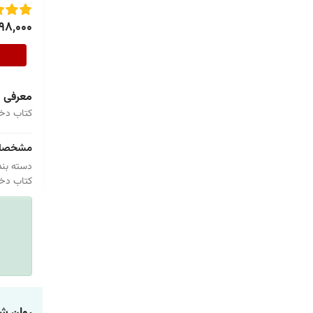
98,000
معرفی
کتاب دخت
مشخصا
دسته بند
کتاب دخت
روان ش