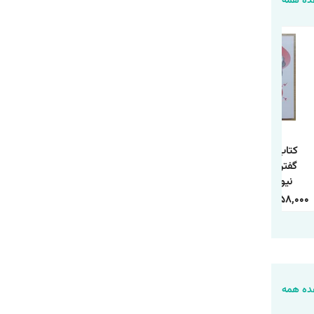
ه همه
کتاب 250 راه نه
کتاب چطور حد و مرز
کتاب مسئله اسپینوزا
گفتن اثر سوزان
روابط خود را تعیین
اثر اروین د.یالوم
نیومن ترجمه
کنیم اثر آندری ندلکو
انتشارات آذربیان
معصومه فرجی
ترجمه فاطمه
1,120,000
388,000
240,000
84,000
458,000
158,000
انتشارات آزرمیدخت
محمدی انتشارات
یارنیک
ه همه