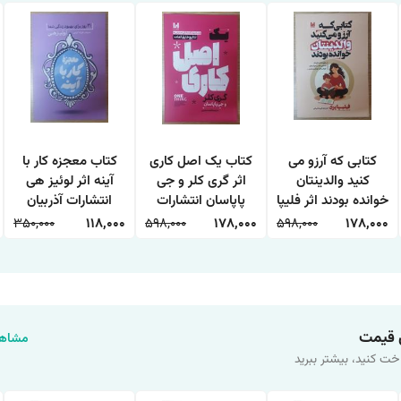
کتابی که آرزو می
کتاب یک اصل کاری
کتاب معجزه کار با
کنید والدینتان
اثر گری کلر و جی
آینه اثر لوئیز هی
خوانده بودند اثر فلیپا
پاپاسان انتشارات
انتشارات آذربیان
پری ترجمه طیبه
آراستگان
350,000
118,000
598,000
178,000
598,000
178,000
شیخی انتشارات
آراستگان
 قیمت
مشاهد
خت کنید، بیشتر ببرید