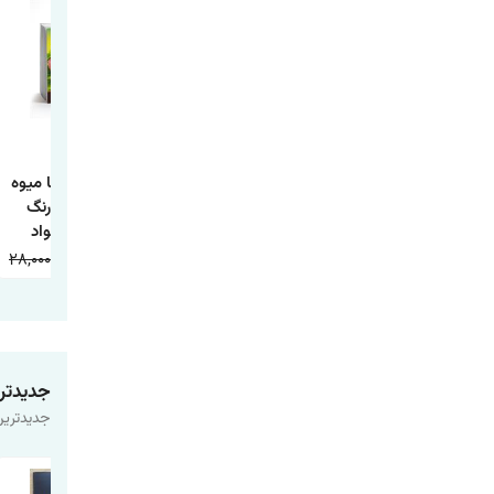
کتاب داستان تاج
کتاب داستان جوجه
کتاب آشنایی با میوه
ماهی و چها داستان
اردک زشت
ها همراه با رنگ
دیگر
آمیزی اثر جواد
واعظی انتشارات
28,000
9,000
20,000
9,000
20,000
9,000
اعتلای وطن
جدیدتر
جدیدترین