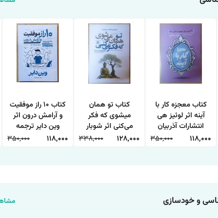
مشاهد
کتاب معجزه کار با
کتاب تو همان
کتاب 10 راز موفقیت
آینه اثر لوئیز هی
میشوی که فکر
و آرامش درون اثر
انتشارات آذربیان
می‌کنی اثر شوبار
وین دایر ترجمه
کومار سینگ
حمیده الهی نیا
350,000
118,000
338,000
128,000
350,000
118,000
انتشارات هاترا
انتشارات آراستگان
سی و خودسازی
مشاهد