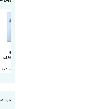
کتابی که آرزو می
کتاب یک اصل کاری
کتاب مغز رفیق باز
کنید والدینتان
اثر گری کلر و جی
اثر بن راین انتشارات
خوانده بودند اثر فلیپا
پاپاسان انتشارات
آذربیان
پری ترجمه طیبه
آراستگان
668,000
234,000
598,000
178,000
598,000
178,000
شیخی انتشارات
آراستگان
خودشنا