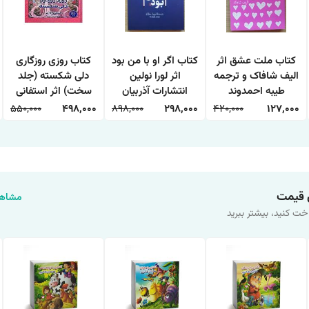
کتاب ملت عشق اثر
کتاب اگر او با من بود
کتاب روزی روزگاری
الیف شافاک و ترجمه
اثر لورا نولین
دلی شکسته (جلد
طیبه احمدوند
انتشارات آذربیان
سخت) اثر استفانی
انتشارات آثار امین
گاربر ترجمه پرنیان
550,000
498,000
898,000
298,000
420,000
127,000
فرخ نژاد انتشارات
کتاب مجازی
 قیمت
مشاهد
خت کنید، بیشتر ببرید