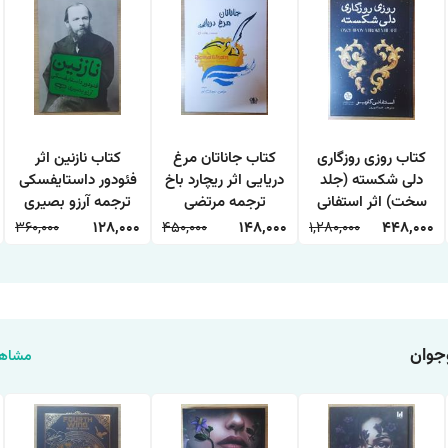
کتاب روزی روزگاری
کتاب جاناتان مرغ
کتاب نازنین اثر
دلی شکسته (جلد
دریایی اثر ریچارد باخ
فئودور داستایفسکی
سخت) اثر استفانی
ترجمه مرتضی
ترجمه آرزو بصیری
گاربر ترجمه دیبا نوروز
سعیدی انتشارات
انتشارات یارنیک
360,000
128,000
450,000
148,000
1,280,000
448,000
انتشارات آذربیان
آزرمیدخت
جوان
مشاهد