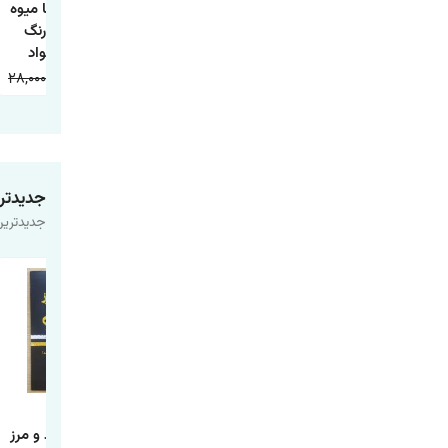
کتاب داستان تاج
کتاب داستان جوجه
کتاب آشنایی با میوه
ماهی و چها داستان
اردک زشت
ها همراه با رنگ
دیگر
آمیزی اثر جواد
واعظی انتشارات
28,000
9,000
20,000
9,000
20,000
9,000
اعتلای وطن
جدیدتر
جدیدترین
کتاب دانشنامه مصور
کتاب مسئله اسپینوزا
کتاب چطور حد و مرز