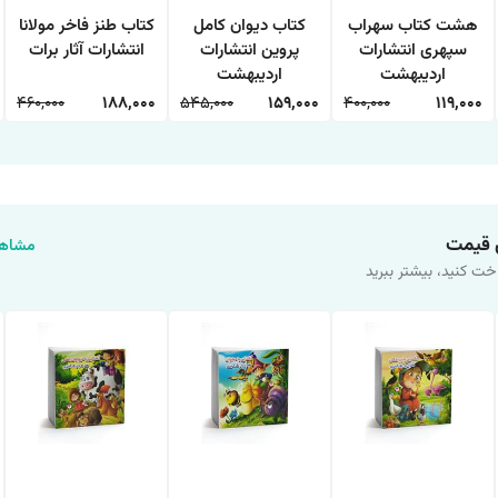
هشت کتاب سهراب
کتاب دیوان کامل
کتاب طنز فاخر مولانا
سپهری انتشارات
پروین انتشارات
انتشارات آثار برات
اردیبهشت
اردیبهشت
460,000
188,000
545,000
159,000
400,000
119,000
 قیمت
مشاهد
خت کنید، بیشتر ببرید