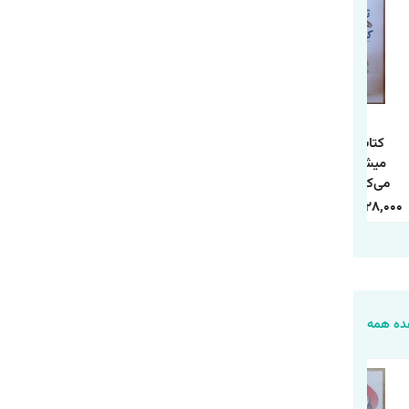
کتاب تو همان
کتاب 10 راز موفقیت
کتاب چطور حد و مرز
میشوی که فکر
و آرامش درون اثر
روابط خود را تعیین
می‌کنی اثر شوبار
وین دایر ترجمه
کنیم اثر آندری ندلکو
کومار سینگ
حمیده الهی نیا
ترجمه فاطمه
240,000
84,000
350,000
118,000
338,000
128,000
انتشارات هاترا
انتشارات آراستگان
محمدی انتشارات
یارنیک
ه همه