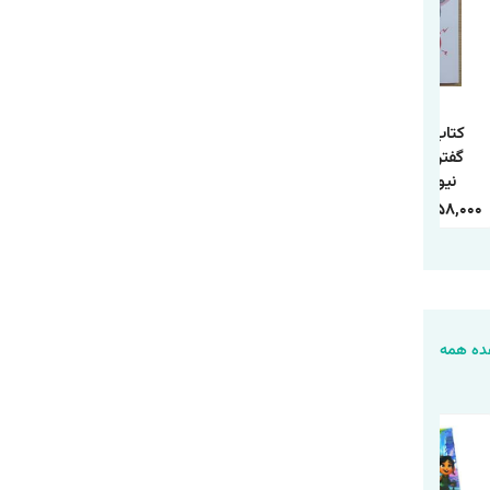
کتاب 250 راه نه
کتاب چطور حد و مرز
کتاب مسئله اسپینوزا
گفتن اثر سوزان
روابط خود را تعیین
اثر اروین د.یالوم
نیومن ترجمه
کنیم اثر آندری ندلکو
انتشارات آذربیان
معصومه فرجی
ترجمه فاطمه
1,120,000
388,000
240,000
84,000
458,000
158,000
انتشارات آزرمیدخت
محمدی انتشارات
یارنیک
ه همه