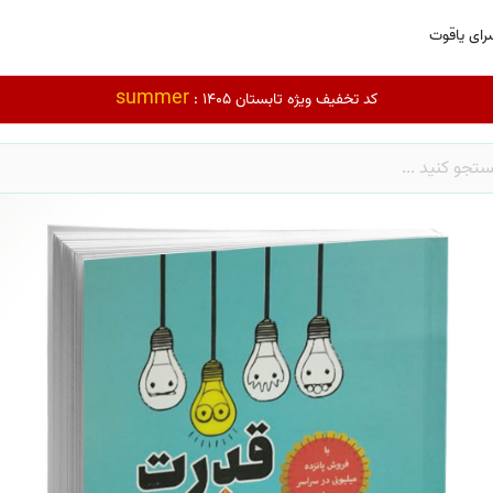
رای یاقوت
summer
کد تخفیف ویژه تابستان 1405 :