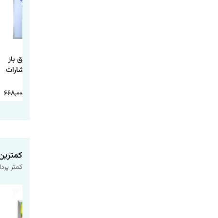
کتابی که آرزو می
کتاب یک اصل کاری
کتاب مغز رفیق باز
کنید والدینتان
اثر گری کلر و جی
اثر بن راین انتشارات
خوانده بودند اثر فلیپا
پاپاسان انتشارات
آذربیان
پری ترجمه طیبه
آراستگان
668,000
234,000
598,000
178,000
598,000
178,000
شیخی انتشارات
آراستگان
کمترین
کمتر پردا