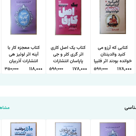
کتابی که آرزو می
کتاب یک اصل کاری
کتاب معجزه کار با
کنید والدینتان
اثر گری کلر و جی
آینه اثر لوئیز هی
خوانده بودند اثر فلیپا
پاپاسان انتشارات
انتشارات آذربیان
پری ترجمه طیبه
آراستگان
350,000
118,000
598,000
178,000
598,000
178,000
شیخی انتشارات
آراستگان
ناسی
مشاهد