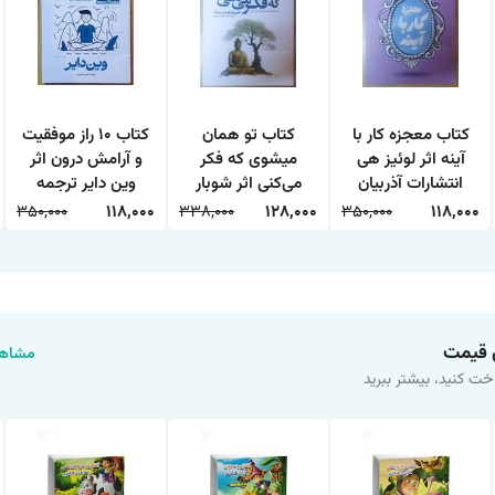
کتاب معجزه کار با
کتاب تو همان
کتاب 10 راز موفقیت
آینه اثر لوئیز هی
میشوی که فکر
و آرامش درون اثر
انتشارات آذربیان
می‌کنی اثر شوبار
وین دایر ترجمه
کومار سینگ
حمیده الهی نیا
350,000
118,000
338,000
128,000
350,000
118,000
انتشارات هاترا
انتشارات آراستگان
 قیمت
مشاهد
خت کنید، بیشتر ببرید