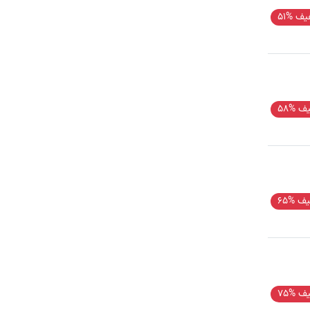
ف %51
ف %58
ف %65
ف %75