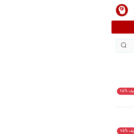
ف %65
ف %75