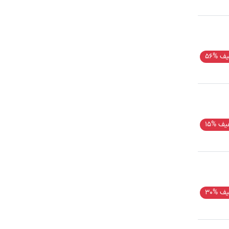
ف %56
ف %15
ف %30