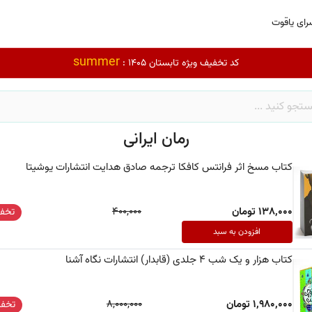
رای یاقوت
summer
کد تخفیف ویژه تابستان 1405 :
رمان ایرانی
کتاب مسخ اثر فرانتس کافکا ترجمه صادق هدایت انتشارات یوشیتا
138,000 تومان
400,000
تخفی
افزودن به سبد
کتاب هزار و یک شب 4 جلدی (قابدار) انتشارات نگاه آشنا
1,980,000 تومان
8,000,000
تخفی