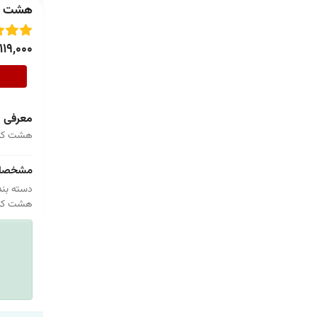
هشت کت
119,000
معرفی
هشت کتا
مشخصا
دسته بند
هشت کتا