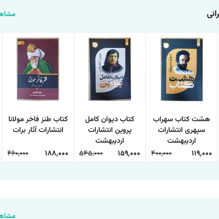
انی
مشاهد
هشت کتاب سهراب
کتاب دیوان کامل
کتاب طنز فاخر مولانا
سپهری انتشارات
پروین انتشارات
انتشارات آثار برات
اردیبهشت
اردیبهشت
460,000
188,000
545,000
159,000
400,000
119,000
مشاهد