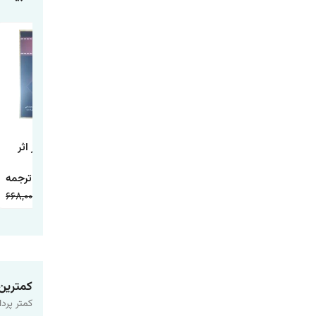
کتاب شازده کوچولو
کتاب شازده کوچولو
کتاب قمارباز اثر
اثر آنتوان دوسنت
اثر آنتوان دوسنت
فئودور
اگزوپری ترجمه
اگزوپری ترجمه
داستایوفسکی ترجمه
معصومه رضایی
فاطمه حسینی
جلال آل احمد
668,000
214,000
390,000
125,000
250,000
88,000
انتشارات آثار برات
انتشارات آراستگان
انتشارات آراستگان
کمترین
کمتر پردا