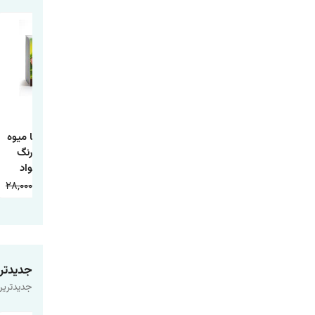
کتاب داستان تاج
کتاب داستان جوجه
کتاب آشنایی با میوه
ماهی و چها داستان
اردک زشت
ها همراه با رنگ
دیگر
آمیزی اثر جواد
واعظی انتشارات
28,000
9,000
20,000
9,000
20,000
9,000
اعتلای وطن
جدیدتر
جدیدترین