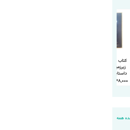
کتاب یادداشت های
کتاب نازنین اثر
کتاب رومئو و ژولیت
زیرزمینی اثر فئودور
فئودور داستایفسکی
اثر ویلیام شکسپیر
داستایفسکی ترجمه
ترجمه آرزو بصیری
ترجمه زهرا محمدی
نرگس رحمانی
انتشارات یارنیک
انتشارات یارنیک
320,000
112,000
360,000
128,000
450,000
148,000
انتشارات آراستگان
ه همه