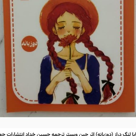
با لنگ دراز (دوزبانه) اثر جین وبستر ترجمه حسین خداد انتشارات جه