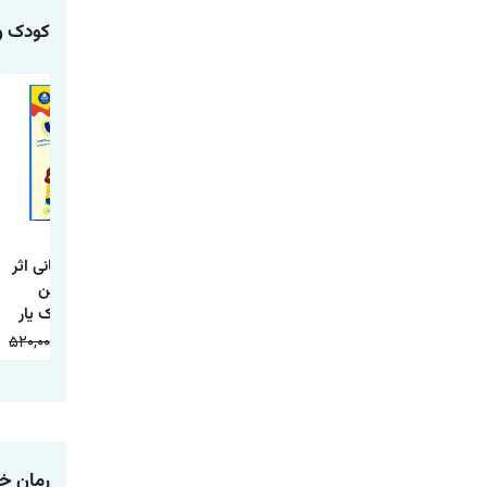
کودک و
کتاب بابا لنگ دراز
کتاب ماتیلدا اثر رولد
کتاب بازی درمانی اثر
(دو زبانه) اثر جین
دال انتشارات کودک
ملیسا لاوین
وبستر ترجمه مریم
یار
انتشارات کودک یار
ذکایی انتشارات
520,000
178,000
730,000
258,000
500,000
168,000
آراستگان
رمان خ