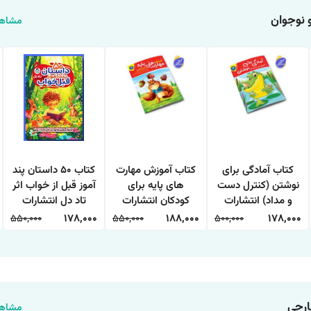
 نوجوان
مشاهد
کتاب آمادگی برای
کتاب آموزش مهارت
کتاب 50 داستان پند
نوشتن (کنترل دست
های پایه برای
آموز قبل از خواب اثر
و مداد) انتشارات
کودکان انتشارات
تاد دل انتشارات
کودک یار
کودک یار
کودک یار
550,000
178,000
550,000
188,000
500,000
178,000
ارجی
مشاهد