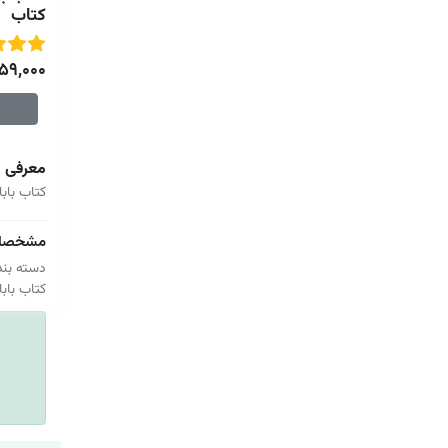
کتاب
59,000
معرفی
کتاب باب
مشخصا
دسته بند
کتاب باب