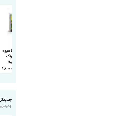
کتاب داستان تاج
کتاب داستان جوجه
کتاب آشنایی با میوه
ماهی و چها داستان
اردک زشت
ها همراه با رنگ
دیگر
آمیزی اثر جواد
واعظی انتشارات
28,000
9,000
20,000
9,000
20,000
9,000
اعتلای وطن
جدیدتر
جدیدترین