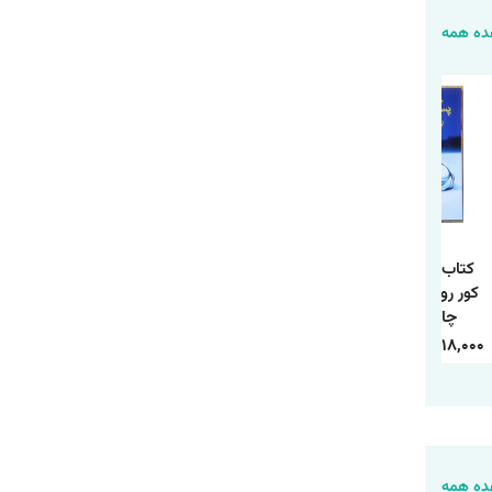
ه همه
کتاب پسرک موش
کتابی که آرزو می
کتاب دانشنامه مصور
کور روباه و اسب اثر
کنید والدینتان
بدن انسان انتشارات
چارلی مکسی
خوانده بودند اثر فلیپا
آذربیان
انتشارات یوشیتا
پری ترجمه طیبه
498,000
175,000
598,000
178,000
900,000
318,000
شیخی انتشارات
آراستگان
ه همه