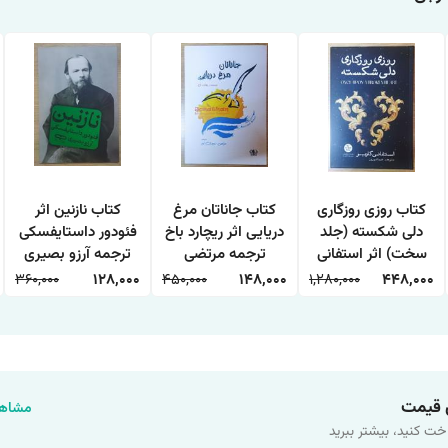
کتاب روزی روزگاری
کتاب جاناتان مرغ
کتاب نازنین اثر
دلی شکسته (جلد
دریایی اثر ریچارد باخ
فئودور داستایفسکی
سخت) اثر استفانی
ترجمه مرتضی
ترجمه آرزو بصیری
گاربر ترجمه دیبا نوروز
سعیدی انتشارات
انتشارات یارنیک
360,000
128,000
450,000
148,000
1,280,000
448,000
انتشارات آذربیان
آزرمیدخت
 قیمت
مشاهد
خت کنید، بیشتر ببرید