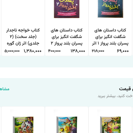
کتاب داستان های
کتاب داستان های
کتاب خواجه تاجدار
شگفت انگیز برای
شگفت انگیز برای
(جلد سخت) (2
پسران بلند پرواز 1 اثر
پسران بلند پرواز 2
جلدی) اثر ژان گوره
بن بروکس انتشارات
اثر بن بروکس
ترجمه ذبیح الله
5,000,000
1,380,000
400,000
138,000
218,000
69,000
آزرمیدخت
انتشارات آزرمیدخت
منصوری
 قیمت
مشاهد
خت کنید، بیشتر ببرید