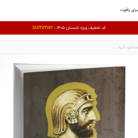
رای یاقوت
summer
کد تخفیف ویژه تابستان 1405 :