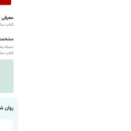
معرفی
کتاب سای
مشخصا
دسته بند
کتاب سای
روان ش