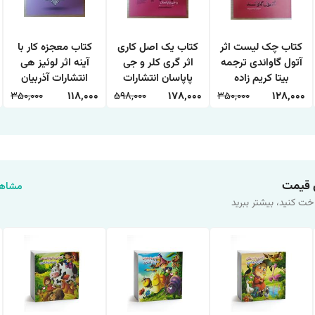
کتاب چک لیست اثر
کتاب یک اصل کاری
کتاب معجزه کار با
آتول گاواندی ترجمه
اثر گری کلر و جی
آینه اثر لوئیز هی
بیتا کریم زاده
پاپاسان انتشارات
انتشارات آذربیان
انتشارات آذربیان
آراستگان
350,000
118,000
598,000
178,000
350,000
128,000
 قیمت
مشاهد
خت کنید، بیشتر ببرید