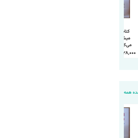
کتاب تو همان
کتاب 10 راز موفقیت
کتاب چطور حد و مرز
میشوی که فکر
و آرامش درون اثر
روابط خود را تعیین
می‌کنی اثر شوبار
وین دایر ترجمه
کنیم اثر آندری ندلکو
کومار سینگ
حمیده الهی نیا
ترجمه فاطمه
240,000
84,000
350,000
118,000
338,000
128,000
انتشارات هاترا
انتشارات آراستگان
محمدی انتشارات
یارنیک
ه همه