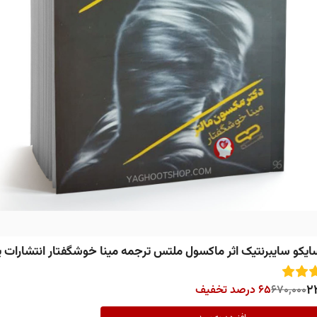
یکو سایبرنتیک اثر ماکسول ملتس ترجمه مینا خوشگفتار انتشارات ی
2
670,000
65 درصد تخفیف