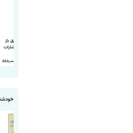
کتابی که آرزو می
کتاب یک اصل کاری
کتاب مغز رفیق باز
کنید والدینتان
اثر گری کلر و جی
اثر بن راین انتشارات
خوانده بودند اثر فلیپا
پاپاسان انتشارات
آذربیان
پری ترجمه طیبه
آراستگان
668,000
234,000
598,000
178,000
598,000
178,000
شیخی انتشارات
آراستگان
خودشنا