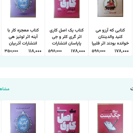
کتابی که آرزو می
کتاب یک اصل کاری
کتاب معجزه کار با
کنید والدینتان
اثر گری کلر و جی
آینه اثر لوئیز هی
خوانده بودند اثر فلیپا
پاپاسان انتشارات
انتشارات آذربیان
پری ترجمه طیبه
آراستگان
350,000
118,000
598,000
178,000
598,000
178,000
شیخی انتشارات
آراستگان
مشاهد