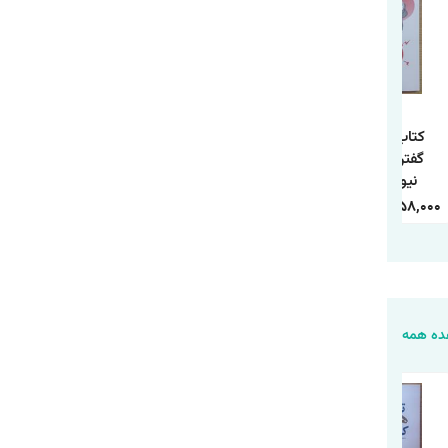
کتاب 250 راه نه
کتاب چطور حد و مرز
کتاب مسئله اسپینوزا
گفتن اثر سوزان
روابط خود را تعیین
اثر اروین د.یالوم
نیومن ترجمه
کنیم اثر آندری ندلکو
انتشارات آذربیان
معصومه فرجی
ترجمه فاطمه
1,120,000
388,000
240,000
84,000
458,000
158,000
انتشارات آزرمیدخت
محمدی انتشارات
یارنیک
ه همه