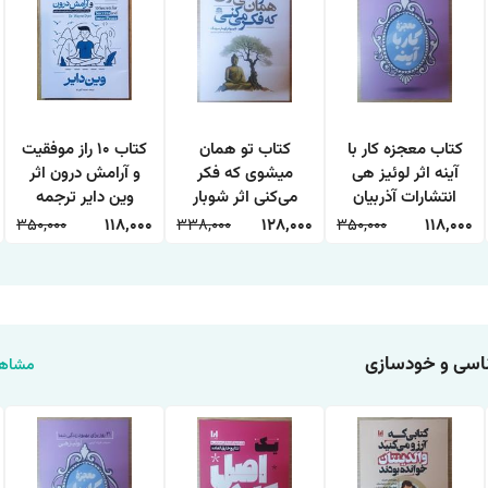
کتاب معجزه کار با
کتاب تو همان
کتاب 10 راز موفقیت
آینه اثر لوئیز هی
میشوی که فکر
و آرامش درون اثر
انتشارات آذربیان
می‌کنی اثر شوبار
وین دایر ترجمه
کومار سینگ
حمیده الهی نیا
350,000
118,000
338,000
128,000
350,000
118,000
انتشارات هاترا
انتشارات آراستگان
سی و خودسازی
مشاهد