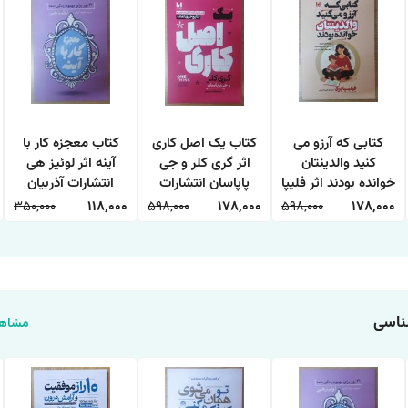
کتابی که آرزو می
کتاب یک اصل کاری
کتاب معجزه کار با
کنید والدینتان
اثر گری کلر و جی
آینه اثر لوئیز هی
خوانده بودند اثر فلیپا
پاپاسان انتشارات
انتشارات آذربیان
پری ترجمه طیبه
آراستگان
350,000
118,000
598,000
178,000
598,000
178,000
شیخی انتشارات
آراستگان
ناسی
مشاهد