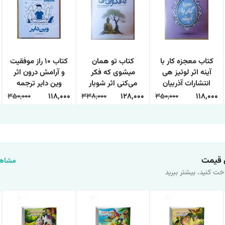
کتاب معجزه کار با
کتاب تو همان
کتاب 10 راز موفقیت
آینه اثر لوئیز هی
میشوی که فکر
و آرامش درون اثر
انتشارات آذربیان
می‌کنی اثر شوبار
وین دایر ترجمه
کومار سینگ
حمیده الهی نیا
350,000
118,000
338,000
128,000
350,000
118,000
انتشارات هاترا
انتشارات آراستگان
 قیمت
مشاهد
خت کنید، بیشتر ببرید