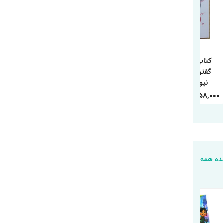
کتاب 250 راه نه
کتاب چطور حد و مرز
کتاب مسئله اسپینوزا
گفتن اثر سوزان
روابط خود را تعیین
اثر اروین د.یالوم
نیومن ترجمه
کنیم اثر آندری ندلکو
انتشارات آذربیان
معصومه فرجی
ترجمه فاطمه
1,120,000
388,000
240,000
84,000
458,000
158,000
انتشارات آزرمیدخت
محمدی انتشارات
یارنیک
ه همه