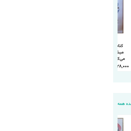
کتاب تو همان
کتاب 10 راز موفقیت
کتاب چطور حد و مرز
میشوی که فکر
و آرامش درون اثر
روابط خود را تعیین
می‌کنی اثر شوبار
وین دایر ترجمه
کنیم اثر آندری ندلکو
کومار سینگ
حمیده الهی نیا
ترجمه فاطمه
240,000
84,000
350,000
118,000
338,000
128,000
انتشارات هاترا
انتشارات آراستگان
محمدی انتشارات
یارنیک
ه همه