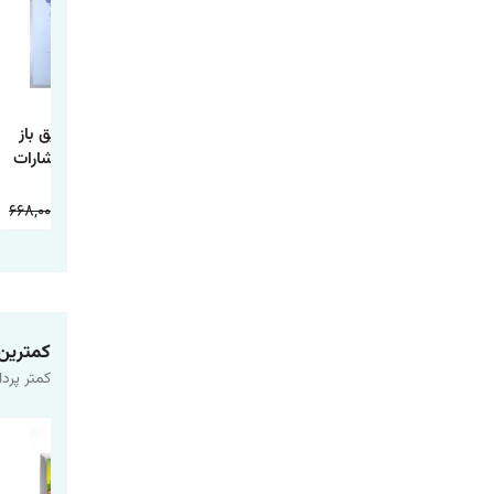
کتابی که آرزو می
کتاب یک اصل کاری
کتاب مغز رفیق باز
کنید والدینتان
اثر گری کلر و جی
اثر بن راین انتشارات
خوانده بودند اثر فلیپا
پاپاسان انتشارات
آذربیان
پری ترجمه طیبه
آراستگان
668,000
234,000
598,000
178,000
598,000
178,000
شیخی انتشارات
آراستگان
کمترین
کمتر پردا