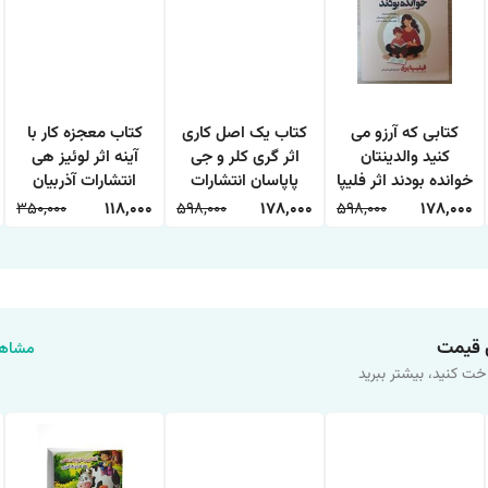
کتابی که آرزو می
کتاب یک اصل کاری
کتاب معجزه کار با
کنید والدینتان
اثر گری کلر و جی
آینه اثر لوئیز هی
خوانده بودند اثر فلیپا
پاپاسان انتشارات
انتشارات آذربیان
پری ترجمه طیبه
آراستگان
350,000
118,000
598,000
178,000
598,000
178,000
شیخی انتشارات
آراستگان
 قیمت
مشاهد
خت کنید، بیشتر ببرید