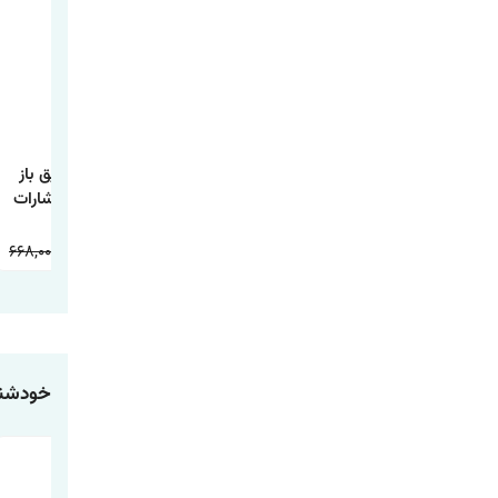
کتابی که آرزو می
کتاب یک اصل کاری
کتاب مغز رفیق باز
کنید والدینتان
اثر گری کلر و جی
اثر بن راین انتشارات
خوانده بودند اثر فلیپا
پاپاسان انتشارات
آذربیان
پری ترجمه طیبه
آراستگان
668,000
234,000
598,000
178,000
598,000
178,000
شیخی انتشارات
آراستگان
خودشنا