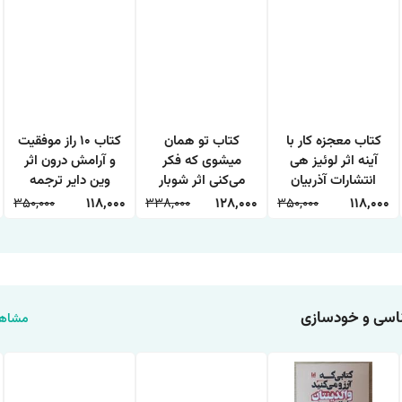
کتاب معجزه کار با
کتاب تو همان
کتاب 10 راز موفقیت
آینه اثر لوئیز هی
میشوی که فکر
و آرامش درون اثر
انتشارات آذربیان
می‌کنی اثر شوبار
وین دایر ترجمه
کومار سینگ
حمیده الهی نیا
350,000
118,000
338,000
128,000
350,000
118,000
انتشارات هاترا
انتشارات آراستگان
سی و خودسازی
مشاهد