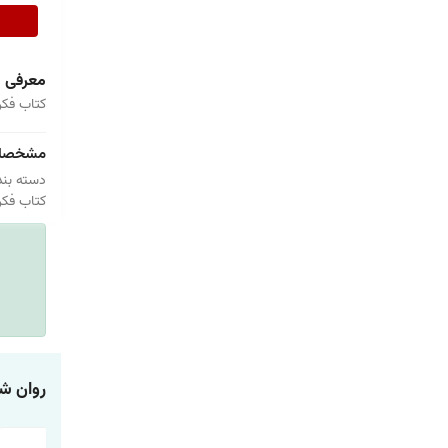
معرفی
کتاب فکر
مشخصا
دسته بند
کتاب فکر
روان ش