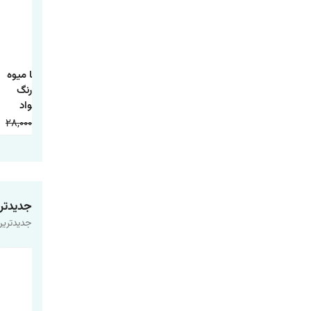
کتاب داستان تاج
کتاب داستان جوجه
کتاب آشنایی با میوه
ماهی و چها داستان
اردک زشت
ها همراه با رنگ
دیگر
آمیزی اثر جواد
واعظی انتشارات
28,000
9,000
20,000
9,000
20,000
9,000
اعتلای وطن
جدیدتر
جدیدترین