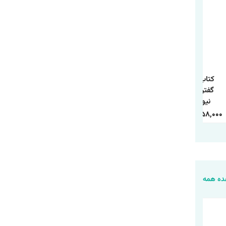
کتاب 250 راه نه
کتاب چطور حد و مرز
کتاب مسئله اسپینوزا
گفتن اثر سوزان
روابط خود را تعیین
اثر اروین د.یالوم
نیومن ترجمه
کنیم اثر آندری ندلکو
انتشارات آذربیان
معصومه فرجی
ترجمه فاطمه
1,120,000
388,000
240,000
84,000
458,000
158,000
انتشارات آزرمیدخت
محمدی انتشارات
یارنیک
ه همه