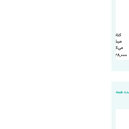
کتاب تو همان
کتاب 10 راز موفقیت
کتاب چطور حد و مرز
میشوی که فکر
و آرامش درون اثر
روابط خود را تعیین
می‌کنی اثر شوبار
وین دایر ترجمه
کنیم اثر آندری ندلکو
کومار سینگ
حمیده الهی نیا
ترجمه فاطمه
240,000
84,000
350,000
118,000
338,000
128,000
انتشارات هاترا
انتشارات آراستگان
محمدی انتشارات
یارنیک
ه همه